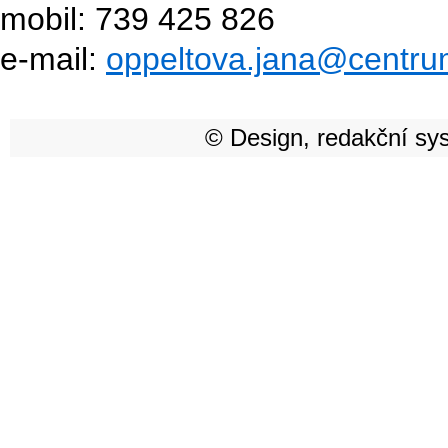
mobil: 739 425 826
e-mail:
oppeltova.jana@centru
© Design, redakční sy