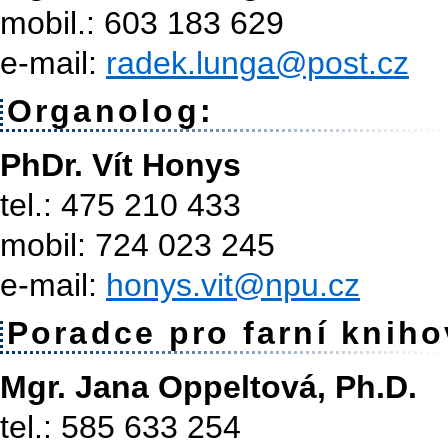
mobil.: 603 183 629
e-mail:
radek.lunga@post.cz
Organolog:
PhDr. Vít Honys
tel.: 475 210 433
mobil: 724 023 245
e-mail:
honys.vit@npu.cz
Poradce pro farní kniho
Mgr. Jana Oppeltová, Ph.D.
tel.: 585 633 254