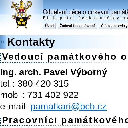
Úvod
Žádosti fotografování
Články a seriály
Kontakty
Vedoucí památkového o
Ing. arch. Pavel Výborný
tel.: 380 420 315
mobil: 731 402 922
e-mail:
pamatkari@bcb.cz
Pracovníci památkového