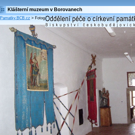
Klášterní muzeum v Borovanech
Pamatky.BCB.cz
> Fotogalerie:
Klášterní muzeum v Borovanech