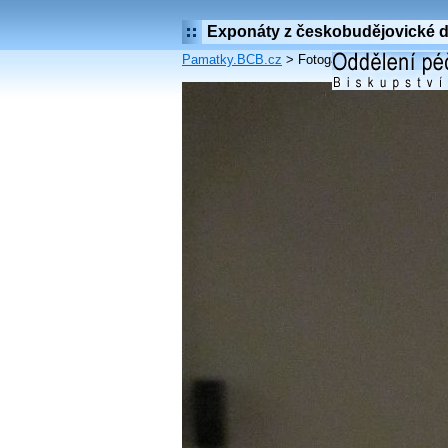
Exponáty z českobudějovické di
Pamatky.BCB.cz
> Fotogalerie:
Exponáty z č