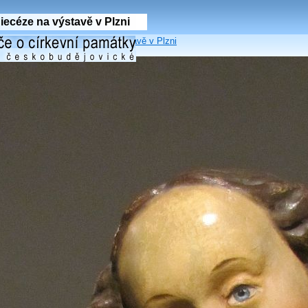
ecéze na výstavě v Plzni
eskobudějovické diecéze na výstavě v Plzni