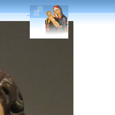
Předchozí
|
Následující