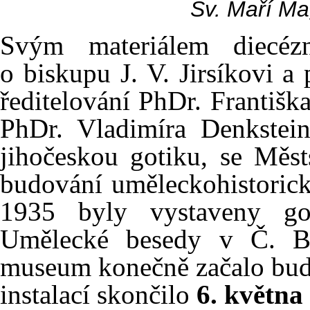
Sv. Maří M
Svým materiálem diecé
o biskupu J. V. Jirsíkovi a
ředitelování PhDr. Františ
PhDr. Vladimíra Denkstei
jihočeskou gotiku, se Měs
budování uměleckohistorick
1935 byly vystaveny go
Umělecké besedy v Č. Bu
museum konečně začalo budo
instalací skončilo
6. května