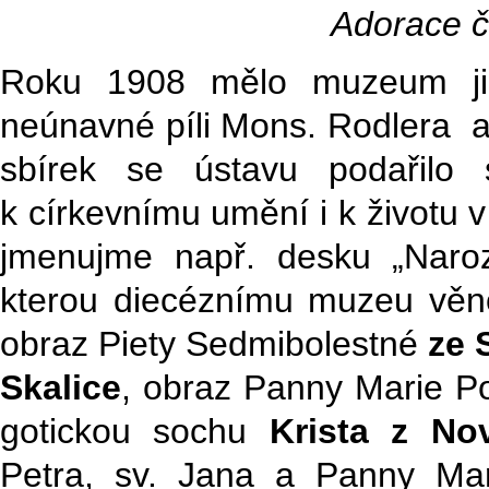
Adorace č
Roku 1908 mělo muzeum j
neúnavné píli Mons. Rodlera a
sbírek se ústavu podařilo 
k církevnímu umění i k životu 
jmenujme např. desku „Naroz
kterou diecéznímu muzeu vě
obraz Piety Sedmibolestné
ze 
Skalice
, obraz Panny Marie 
gotickou sochu
Krista z No
Petra, sv. Jana a Panny Ma