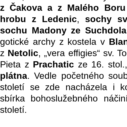
z Čakova a z Malého Boru
hrobu z Ledenic
,
sochy sv
sochu Madony ze Suchdola 
gotické archy z kostela v
Bla
z
Netolic
, „vera effigies“ sv.
Pieta z
Prachatic
ze 16. stol
plátna
. Vedle početného soub
století se zde nacházela i k
sbírka bohoslužebného náči
století.