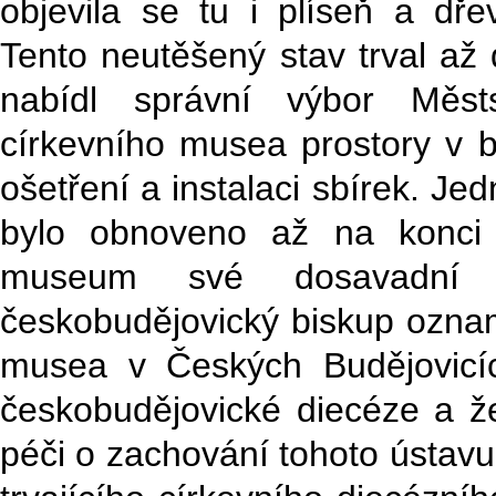
objevila se tu i plíseň a dř
Tento neutěšený stav trval až
nabídl správní výbor Měs
církevního musea prostory v
ošetření a instalaci sbírek. J
bylo obnoveno až na konci 
museum své dosavadní m
českobudějovický biskup oznam
musea v Českých Budějovicíc
českobudějovické diecéze a že
péči o zachování tohoto ústavu.