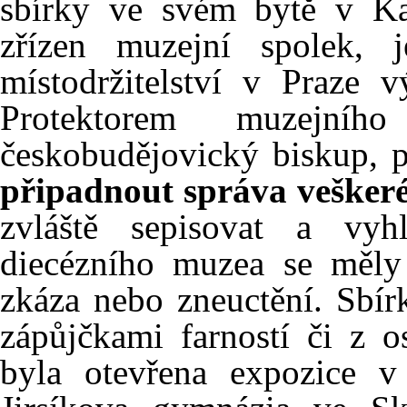
sbírky ve svém bytě v Ka
zřízen muzejní spolek, 
místodržitelství v Praze 
Protektorem muzejn
českobudějovický biskup, 
připadnout správa veškeré
zvláště sepisovat a vyh
diecézního muzea se měly 
zkáza nebo zneuctění. Sbír
zápůjčkami farností či z 
byla otevřena expozice 