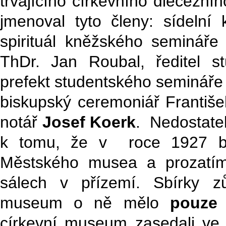
trvajícího církevního diecézní
jmenoval tyto členy: sídelní
spirituál kněžského semináře
ThDr. Jan Roubal, ředitel s
prefekt studentského semináře 
biskupský ceremoniář Františ
notář
Josef Koerk
. Nedostate
k tomu, že v roce 1927 by
Městského musea a prozatím
sálech v přízemí. Sbírky z
museum o ně mělo
pouze 
církevní museum zasedali v