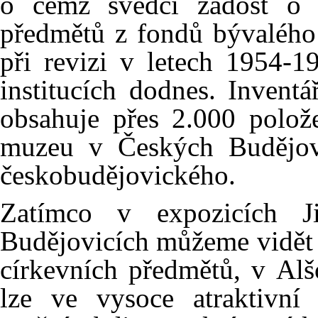
o čemž svědčí žádost o 
předmětů z fondů bývalého 
při revizi v letech 1954-1
institucích dodnes. Invent
obsahuje přes 2.000 polož
muzeu v Českých Budějovi
českobudějovického.
Zatímco v expozicích 
Budějovicích můžeme vidět 
církevních předmětů, v Alš
lze ve vysoce atraktivní 