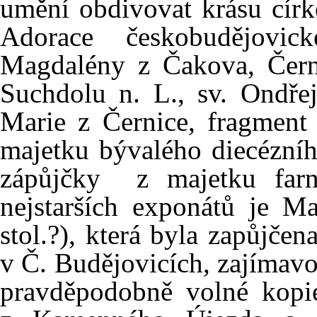
umění obdivovat krásu círk
Adorace českobudějovi
Magdalény z Čakova, Čer
Suchdolu n. L., sv. Ondře
Marie z Černice, fragment 
majetku bývalého diecézníh
zápůjčky z majetku farno
nejstarších exponátů je M
stol.?), která byla zapůjč
v Č. Budějovicích, zajímav
pravděpodobně volné kopi