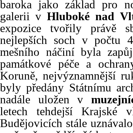
baroka jako základ pro n
galerii v
Hluboké nad Vl
expozice tvořily právě s
nejlepších soch v počtu 
mešního náčiní byla zapůj
památkové péče a ochrany
Koruně, nejvýznamnější ru
byly předány Státnímu arch
nadále uložen v
muzejní
letech tehdejší Krajské
Budějovicích stále uznávalo