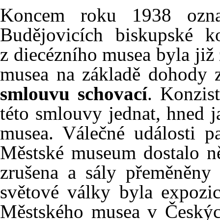
Koncem roku 1938 ozn
Budějovicích biskupské ko
z diecézního musea byla ji
musea na základě dohody z
smlouvu schovací
. Konzis
této smlouvy jednat, hned 
musea. Válečné události pa
Městské museum dostalo ně
zrušena a sály přeměněny 
světové války byla expozi
Městského musea v Českých