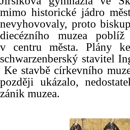
Jirsíkova gymnázia ve Sk
mimo historické jádro měst
nevyhovovaly, proto bisku
diecézního muzea poblíž
v centru města. Plány k
schwarzenberský stavitel In
Ke stavbě církevního muzea
později ukázalo, nedostate
zánik muzea.