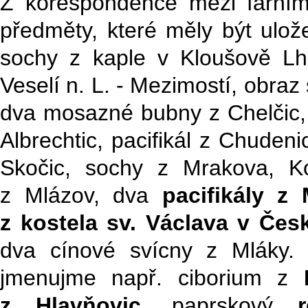
Z korespondence mezi farními
předměty, které měly být ulo
sochy z kaple v Kloušově Lh
Veselí n. L. - Mezimostí, obraz
dva mosazné bubny z Chelčic,
Albrechtic, pacifikál z Chudeni
Skočic, sochy z Mrakova, Ko
z Mlázov, dva
pacifikály z
z kostela sv. Václava v Čes
dva cínové svícny z Mláky.
jmenujme např. ciborium z
z Hlavňovic
, paprskový