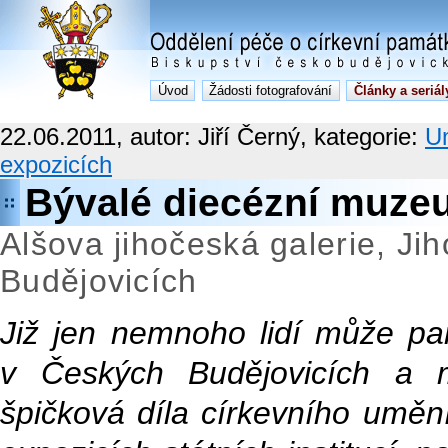
Úvod
Žádosti fotografování
Články a seriál
22.06.2011, autor: Jiří Černý, kategorie:
Um
expozicích
Bývalé diecézní muze
Alšova jihočeská galerie, 
Budějovicích
Již jen nemnoho lidí může pa
v Českých Budějovicích a 
špičková díla církevního uměn