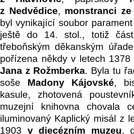
z Nedvědice
,
monstranci ze 
byl vynikající soubor parament 
ještě do 14. stol., totiž č
třeboňským děkanským úřade
pořízena někdy v letech 1378 
Jana z Rožmberka
. Byla tu ř
soše
Madony Kájovské
, b
kasule, zhotovená poustev
muzejní knihovna chovala c
iluminovaný Kaplický misál z 
1903
v diecézním muzeu
, 