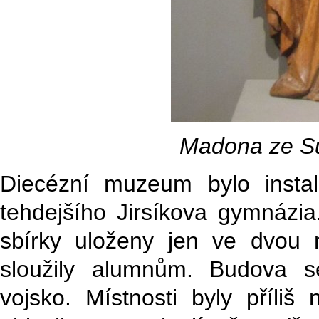
Madona ze Su
Diecézní muzeum bylo insta
tehdejšího Jirsíkova gymnázia
sbírky uloženy jen ve dvou m
sloužily alumnům. Budova s
vojsko. Místnosti byly příliš