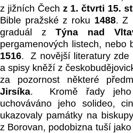
z jižních Čech
z 1. čtvrti 15. s
Bible pražské z roku
1488
. Z 
graduál z
Týna nad Vlta
pergamenových listech, nebo b
1516
. Z novější literatury zde
a spisy kněží z českobudějovic
za pozornost některé předm
Jirsíka
. Kromě řady jeho 
uchováváno jeho solideo, ci
ukazovaly památky na biskup
z Borovan, podobizna tuší jako d