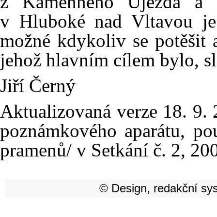
z Kamenného Újezda a da
v Hluboké nad Vltavou je 
možné kdykoliv se potěšit 
jehož hlavním cílem bylo, s
Jiří Černý
Aktualizovaná verze 18. 9.
poznámkového aparátu, pouz
pramenů/ v Setkání č. 2, 200
© Design, redakční sy