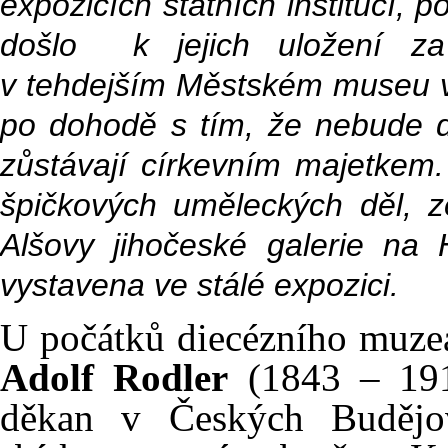
expozicích státních institucí, 
došlo k jejich uložení za
v tehdejším Městském museu v
po dohodě s tím, že nebude d
zůstávají církevním majetkem.
špičkových uměleckých děl, z
Alšovy jihočeské galerie na
vystavena ve stálé expozici.
U počátků diecézního muze
Adolf Rodler
(1843 – 1912
děkan v Českých Budějov