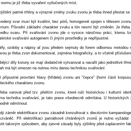
 normu je již třeba vyvaření vytlučených míst.
zjištění patrné trhliny a výrazné změny zvuku zvonu je třeba ihned přestat s
vedený svar musí být kvalitní, bez pórů, homogenně spojen s tělesem zvonu
imum. Původní základní charakter zvuku a tón nesmí být změněn. Je třeba
ledku svaru. Při svařování zvonu jde o vysoce náročnou práci, kterou lz
térské svařování autogenem či jinými prostředky je nepřípustné.
iéfy, ozdoby a nápisy ať jsou předem sejmuty do forem odbornou metodou 
avou je třeba zvon dokumentovat, zejména fotograficky, a to včetně příslušens
ějící díly koruny se mají dodatečně vytvarovat a navařit jako jednotlivé třm
ah má být omezen na nutnou míru danou technikou svařování.
í přípustné provrtání hlavy (hřídele) zvonu ani "čepce" (horní části korp
leckého charakteru zvonu.
třeba varovat před tzv. přelitím zvonu, které ruší historickou i kulturní id
ma technika svařování, je tato praxe všeobecně odmítána. U historických zv
hodně odmítnout.
dý záměr elektrifikace zvonu zásadně konzultovat s diecézním kampanologem
yzváněč. Při elektrifikaci památkově chráněných zvonů je nutno vyžádat
istit takovým způsobem, aby zjevné zásady byly zjištěny před zaplacením fakt