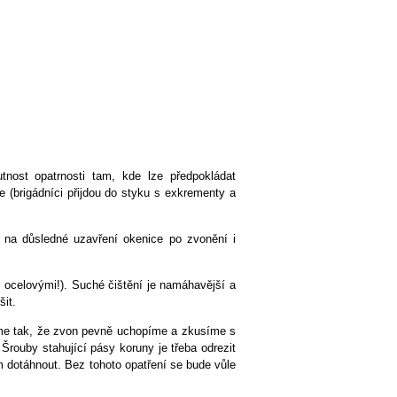
utnost opatrnosti tam, kde lze předpokládat
e (brigádníci přijdou do styku s exkrementy a
át na důsledné uzavření okenice po zvonění i
y ocelovými!). Suché čištění je namáhavější a
šit.
íme tak, že zvon pevně uchopíme a zkusíme s
. Šrouby stahující pásy koruny je třeba odrezit
m dotáhnout. Bez tohoto opatření se bude vůle