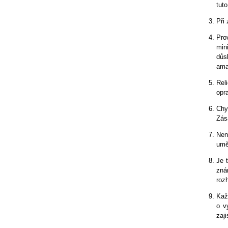
tuto
Při 
Pro
min
důs
ama
Rel
opr
Chyb
Zás
Nen
umě
Je 
zná
roz
Kaž
o v
zaj