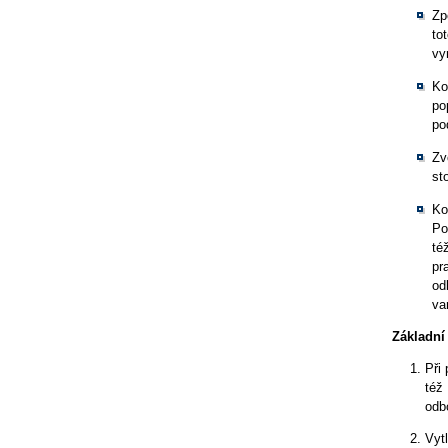
Zp
to
vy
Ko
po
po
Zv
st
Ko
Po
té
pr
od
va
Základní
Při
též
odb
Vyt