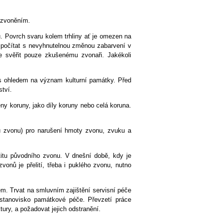
e zvoněním.
. Povrch svaru kolem trhliny ať je omezen na
 počítat s nevyhnutelnou změnou zabarvení v
e svěřit pouze zkušenému zvonaři. Jakékoli
s ohledem na význam kulturní památky. Před
tví.
eny koruny, jako díly koruny nebo celá koruna.
usu zvonu) pro narušení hmoty zvonu, zvuku a
entitu původního zvonu. V dnešní době, kdy je
onů je přelití, třeba i puklého zvonu, nutno
. Trvat na smluvním zajištění servisní péče
 stanovisko památkové péče. Převzetí práce
ury, a požadovat jejich odstranění.