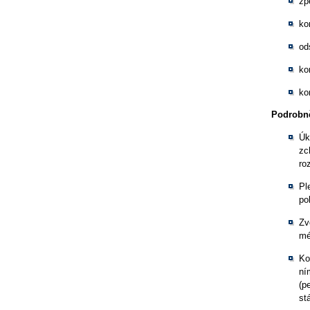
zp
ko
od
ko
ko
Podrobně
Úk
zc
ro
Pl
po
Zv
mé
Ko
ní
(p
st