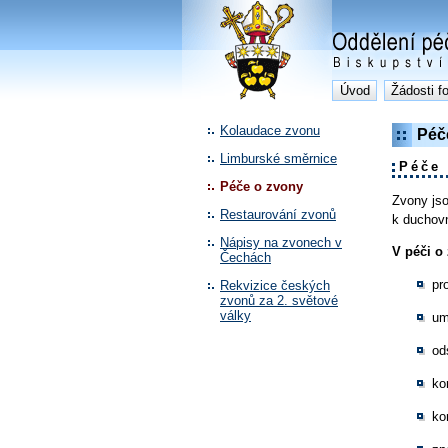
Úvod
Žádosti f
Kolaudace zvonu
Péč
Limburské směrnice
Péče 
Péče o zvony
Zvony jso
Restaurování zvonů
k duchovn
Nápisy na zvonech v
V péči o
Čechách
pr
Rekvizice českých
zvonů za 2. světové
války
um
od
ko
ko