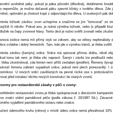
evnění uvolněné páky: pokud je páka původní (dřevěná), dotáhneme šrou
to nepomůže, je možno dočasně páku zpevnit klínky z tvrdého dřeva. Zde jd
měnit, optimální je zhotovit kopii z odpovídajícího dřeva. U ocelových pák do
ntrola ložisek závěsu: zvon uchopíme a snažíme se jím "lomcovat" ze st
pojíždí či nikoliv. Pokud ano, je nutná výměna ložisek, nebo (v případě kluz
dložek na čepy zvonové hlavy. Tento úkol je nutno svěřit zvonaři nebo zkušen
onová stolice nemá mít přímý styk se zdivem, aby se otřesy nepřenášely 
olice zvládne i dobrý řemeslník. Tam, kde jde o výměnu trámů, je třeba svěřit
ntrola závěsu (šarnýru) srdce. Srdce má opisovat přímou dráhu, nikoli elip
kud tomu tak není, je třeba věc napravit. Šarnýr i závěs lze prodloužit nebo
ž třeba zkontrolovat, zda řemen není příliš zeslaben (prodřen). Řemeny bývaj
asknutí řemenu zabrání vypadnutí srdce, pokud není plech prorezavělý. I zd
borníkovi. U nových srdcí zavěšených na pevné nízké ose s protizávažím 
rovat před instalací těchto nových konstrukcí do starých zvonů.
 normy pro restaurátorské zásahy v péči o zvony:
 potřebném restaurování zvonu je třeba spolupracovat s diecézním kampano
 se znalci státní památkové péče (podle zákona č. 20/1987 Sb.). Závazné
orného vyjádření památkového ústavu nebo znalce.
lučení úderového kruhu (věnce) v místě úderu srdce nemá přesáhnout 10% 