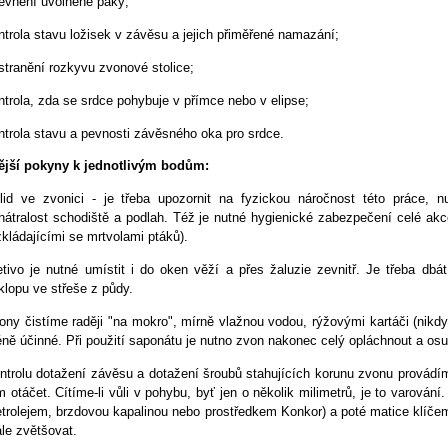
evnění uvolněné páky;
ntrola stavu ložisek v závěsu a jejich přiměřené namazání;
stranění rozkyvu zvonové stolice;
ntrola, zda se srdce pohybuje v přímce nebo v elipse;
ntrola stavu a pevnosti závěsného oka pro srdce.
jší pokyny k jednotlivým bodům:
lid ve zvonici - je třeba upozornit na fyzickou náročnost této práce, n
hátralost schodiště a podlah. Též je nutné hygienické zabezpečení celé akc
zkládajícími se mrtvolami ptáků).
etivo je nutné umístit i do oken věží a přes žaluzie zevnitř. Je třeba db
klopu ve střeše z půdy.
ony čistíme raději "na mokro", mírně vlažnou vodou, rýžovými kartáči (nikd
ně účinné. Při použití saponátu je nutno zvon nakonec celý opláchnout a osu
ntrolu dotažení závěsu a dotažení šroubů stahujících korunu zvonu provád
m otáčet. Cítíme-li vůli v pohybu, byť jen o několik milimetrů, je to varování
etrolejem, brzdovou kapalinou nebo prostředkem Konkor) a poté matice klíče
ále zvětšovat.