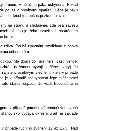
bky třmenu, v němž je páka uchycena. Pokud
e pouze o provizorní opatření. Lépe je páku
táhnout šrouby a občas je zkontrolovat.
rany na stranu a sledujeme, zda osa závěsu
ných ložisek) je třeba upravit vůli nastrčením
é firmě.
do zdiva. Pouhé zpevnění rozviklané zvonové
 práci odborníkům.
tickou. Má tlouci do nejsilnější části věnce.
 zkrátit (v řemenu bývají patřičné otvory). Je
í zajištěny ocelovým plechem, který v případě
e je v případě pochybností lépe svěřit práci
tato starost odpadá. Je však třeba důrazně
logem, v případě památkově chráněných zvonů
 stanovisko vydává okresní úřad na základě
(v případě ručního zvonění 12 až 15%). Nad