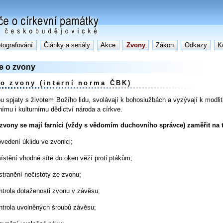
otografování
Články a seriály
Akce
Zvony
Zákon
Odkazy
K
e o zvony
o zvony (interní norma ČBK)
u spjaty s životem Božího lidu, svolávají k bohoslužbách a vyzývají k modlitbě
ímu i kulturnímu dědictví národa a církve.
 zvony se mají farníci (vždy s vědomím duchovního správce) zaměřit na 
ovedení úklidu ve zvonici;
ístění vhodné sítě do oken věží proti ptákům;
stranění nečistoty ze zvonu;
ntrola dotaženosti zvonu v závěsu;
ntrola uvolněných šroubů závěsu;